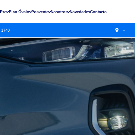
 Pro
Plan Óvalo
Posventa
Nosotros
Novedades
Contacto
s 1740