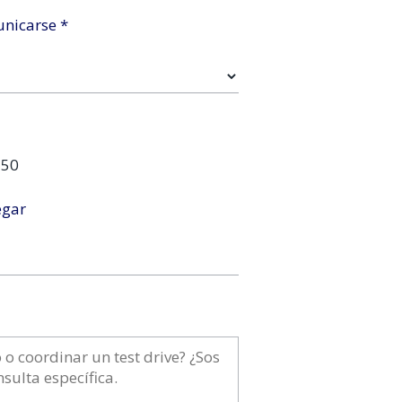
unicarse *
150
egar