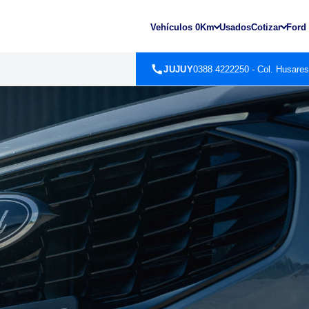
Vehículos 0Km
Usados
Cotizar
Ford
JUJUY
0388 4222250 - Col. Husare