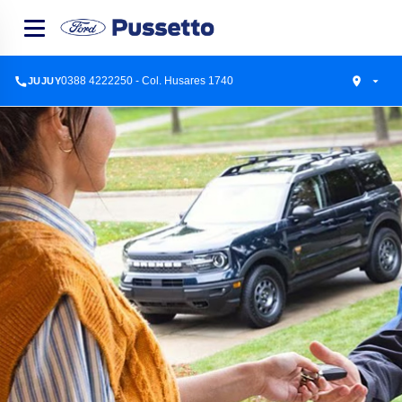
0388 4222250 - Col. Husares 1740
JUJUY