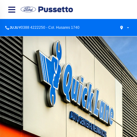
0388 4222250 - Col. Husares 1740
JUJUY